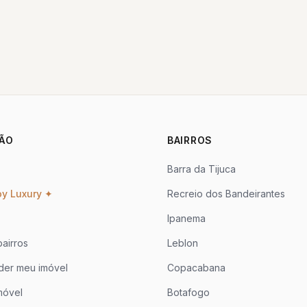
ÃO
BAIRROS
Barra da Tijuca
oy Luxury ✦
Recreio dos Bandeirantes
Ipanema
airros
Leblon
der meu imóvel
Copacabana
móvel
Botafogo