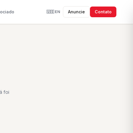
sociado
Anuncie
Contato
🇺🇸
EN
 foi