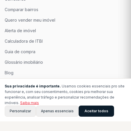
Comparar bairros
Quero vender meu imóvel
Alerta de imóvel
Calculadora de ITBI
Guia de compra
Glossário imobiliário
Blog
Quem Somos
Sua privacidade é importante.
Usamos cookies essenciais pro site
funcionar e, com seu consentimento, cookies pra melhorar sua
Seja Associado
experiência, analisar tráfego e personalizar recomendações de
imóveis.
Saiba mais
Perguntas Frequentes
Personalizar
Apenas essenciais
Aceitar todos
Contato