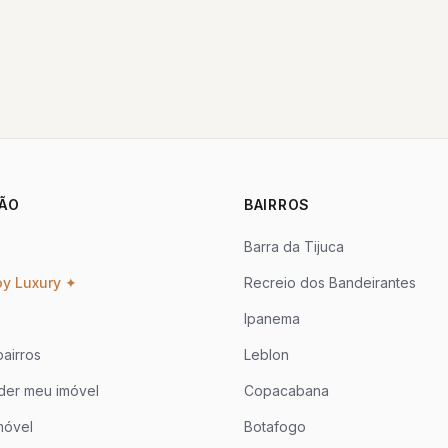
ÃO
BAIRROS
Barra da Tijuca
oy Luxury ✦
Recreio dos Bandeirantes
Ipanema
airros
Leblon
der meu imóvel
Copacabana
móvel
Botafogo