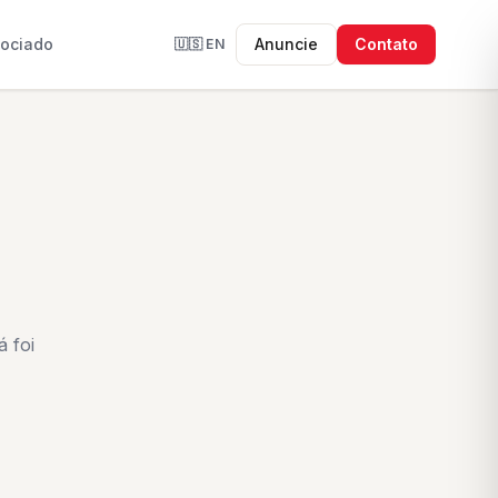
sociado
Anuncie
Contato
🇺🇸
EN
 foi