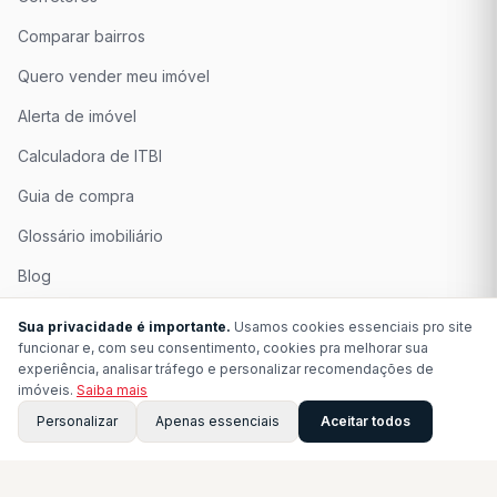
Comparar bairros
Quero vender meu imóvel
Alerta de imóvel
Calculadora de ITBI
Guia de compra
Glossário imobiliário
Blog
Quem Somos
Sua privacidade é importante.
Usamos cookies essenciais pro site
funcionar e, com seu consentimento, cookies pra melhorar sua
Seja Associado
experiência, analisar tráfego e personalizar recomendações de
imóveis.
Saiba mais
Perguntas Frequentes
Personalizar
Apenas essenciais
Aceitar todos
Contato