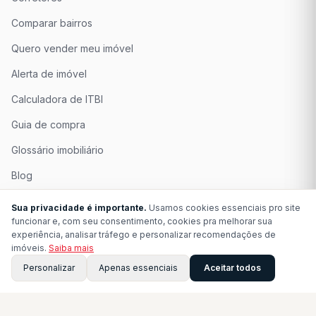
Comparar bairros
Quero vender meu imóvel
Alerta de imóvel
Calculadora de ITBI
Guia de compra
Glossário imobiliário
Blog
Quem Somos
Sua privacidade é importante.
Usamos cookies essenciais pro site
funcionar e, com seu consentimento, cookies pra melhorar sua
Seja Associado
experiência, analisar tráfego e personalizar recomendações de
imóveis.
Saiba mais
Perguntas Frequentes
Personalizar
Apenas essenciais
Aceitar todos
Contato