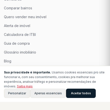
Comparar bairros
Quero vender meu imóvel
Alerta de imóvel
Calculadora de ITBI
Guia de compra
Glossário imobiliário
Blog
Quem Somos
Sua privacidade é importante.
Usamos cookies essenciais pro site
funcionar e, com seu consentimento, cookies pra melhorar sua
Seja Associado
experiência, analisar tráfego e personalizar recomendações de
imóveis.
Saiba mais
Perguntas Frequentes
Personalizar
Apenas essenciais
Aceitar todos
Contato