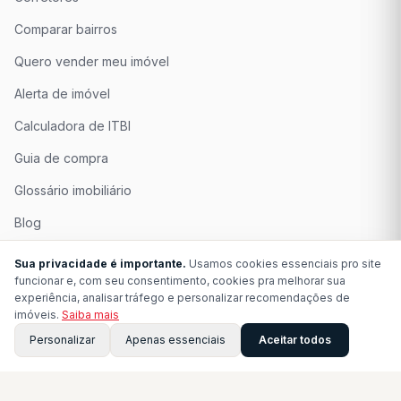
Comparar bairros
Quero vender meu imóvel
Alerta de imóvel
Calculadora de ITBI
Guia de compra
Glossário imobiliário
Blog
Quem Somos
Sua privacidade é importante.
Usamos cookies essenciais pro site
funcionar e, com seu consentimento, cookies pra melhorar sua
Seja Associado
experiência, analisar tráfego e personalizar recomendações de
imóveis.
Saiba mais
Perguntas Frequentes
Personalizar
Apenas essenciais
Aceitar todos
Contato