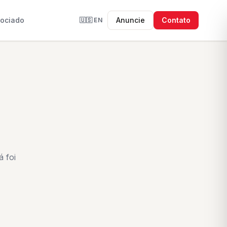
sociado
Anuncie
Contato
🇺🇸
EN
 foi