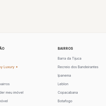
ÃO
BAIRROS
Barra da Tijuca
oy Luxury ✦
Recreio dos Bandeirantes
Ipanema
airros
Leblon
der meu imóvel
Copacabana
móvel
Botafogo