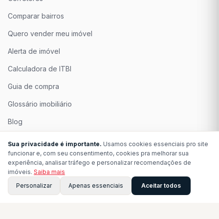
Comparar bairros
Quero vender meu imóvel
Alerta de imóvel
Calculadora de ITBI
Guia de compra
Glossário imobiliário
Blog
Quem Somos
Sua privacidade é importante.
Usamos cookies essenciais pro site
funcionar e, com seu consentimento, cookies pra melhorar sua
Seja Associado
experiência, analisar tráfego e personalizar recomendações de
imóveis.
Saiba mais
Perguntas Frequentes
Personalizar
Apenas essenciais
Aceitar todos
Contato