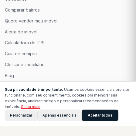
Comparar bairros
Quero vender meu imóvel
Alerta de imóvel
Calculadora de ITBI
Guia de compra
Glossário imobiliário
Blog
Quem Somos
Sua privacidade é importante.
Usamos cookies essenciais pro site
funcionar e, com seu consentimento, cookies pra melhorar sua
Seja Associado
experiência, analisar tráfego e personalizar recomendações de
imóveis.
Saiba mais
Perguntas Frequentes
Personalizar
Apenas essenciais
Aceitar todos
Contato