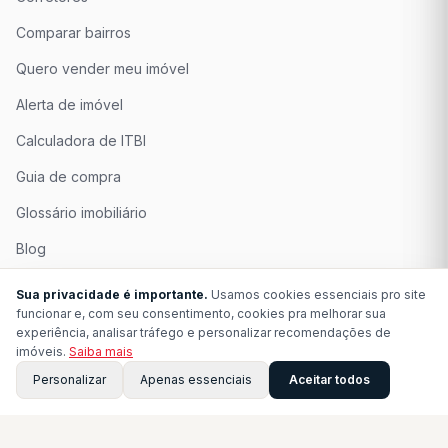
Comparar bairros
Quero vender meu imóvel
Alerta de imóvel
Calculadora de ITBI
Guia de compra
Glossário imobiliário
Blog
Quem Somos
Sua privacidade é importante.
Usamos cookies essenciais pro site
funcionar e, com seu consentimento, cookies pra melhorar sua
Seja Associado
experiência, analisar tráfego e personalizar recomendações de
imóveis.
Saiba mais
Perguntas Frequentes
Personalizar
Apenas essenciais
Aceitar todos
Contato