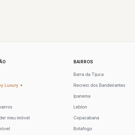
ÃO
BAIRROS
Barra da Tijuca
oy Luxury ✦
Recreio dos Bandeirantes
Ipanema
airros
Leblon
der meu imóvel
Copacabana
móvel
Botafogo