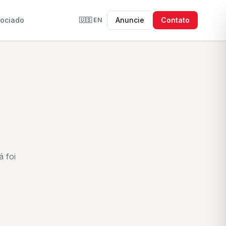
sociado
Anuncie
Contato
🇺🇸
EN
 foi