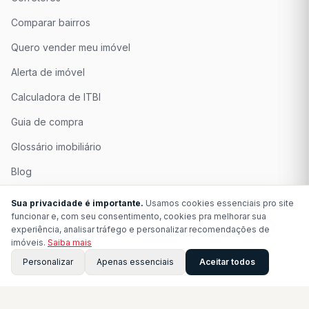
Comparar bairros
Quero vender meu imóvel
Alerta de imóvel
Calculadora de ITBI
Guia de compra
Glossário imobiliário
Blog
Quem Somos
Sua privacidade é importante.
Usamos cookies essenciais pro site
funcionar e, com seu consentimento, cookies pra melhorar sua
Seja Associado
experiência, analisar tráfego e personalizar recomendações de
imóveis.
Saiba mais
Perguntas Frequentes
Personalizar
Apenas essenciais
Aceitar todos
Contato