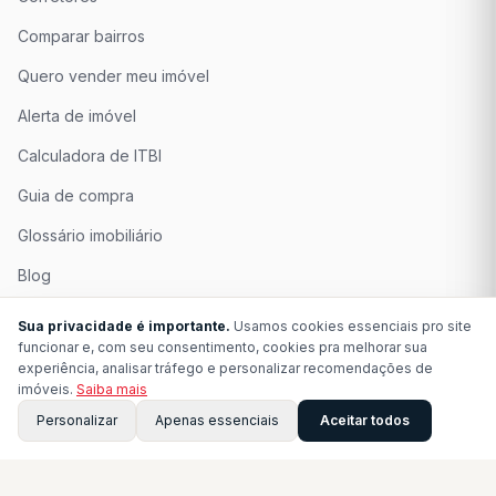
Comparar bairros
Quero vender meu imóvel
Alerta de imóvel
Calculadora de ITBI
Guia de compra
Glossário imobiliário
Blog
Quem Somos
Sua privacidade é importante.
Usamos cookies essenciais pro site
funcionar e, com seu consentimento, cookies pra melhorar sua
Seja Associado
experiência, analisar tráfego e personalizar recomendações de
imóveis.
Saiba mais
Perguntas Frequentes
Personalizar
Apenas essenciais
Aceitar todos
Contato