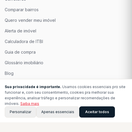
Comparar bairros
Quero vender meu imóvel
Alerta de imóvel
Calculadora de ITBI
Guia de compra
Glossário imobiliário
Blog
Quem Somos
Sua privacidade é importante.
Usamos cookies essenciais pro site
funcionar e, com seu consentimento, cookies pra melhorar sua
Seja Associado
experiência, analisar tráfego e personalizar recomendações de
imóveis.
Saiba mais
Perguntas Frequentes
Personalizar
Apenas essenciais
Aceitar todos
Contato