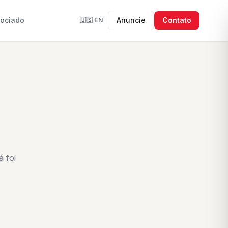
sociado
Anuncie
Contato
🇺🇸
EN
 foi