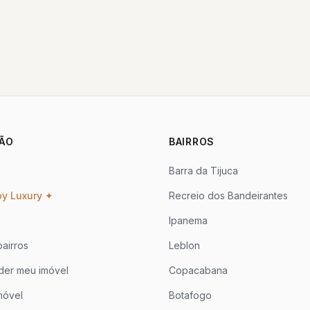
ÃO
BAIRROS
Barra da Tijuca
oy Luxury ✦
Recreio dos Bandeirantes
Ipanema
airros
Leblon
der meu imóvel
Copacabana
móvel
Botafogo