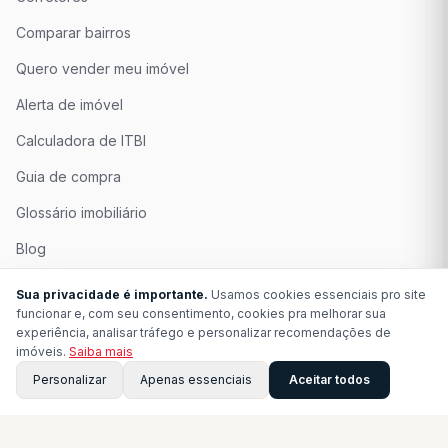
Comparar bairros
Quero vender meu imóvel
Alerta de imóvel
Calculadora de ITBI
Guia de compra
Glossário imobiliário
Blog
Quem Somos
Sua privacidade é importante.
Usamos cookies essenciais pro site
funcionar e, com seu consentimento, cookies pra melhorar sua
Seja Associado
experiência, analisar tráfego e personalizar recomendações de
imóveis.
Saiba mais
Perguntas Frequentes
Personalizar
Apenas essenciais
Aceitar todos
Contato