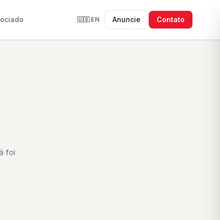
sociado
Anuncie
Contato
🇺🇸
EN
 foi