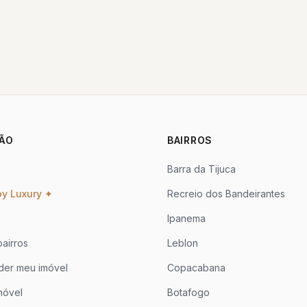
ÃO
BAIRROS
Barra da Tijuca
oy Luxury ✦
Recreio dos Bandeirantes
Ipanema
airros
Leblon
der meu imóvel
Copacabana
móvel
Botafogo