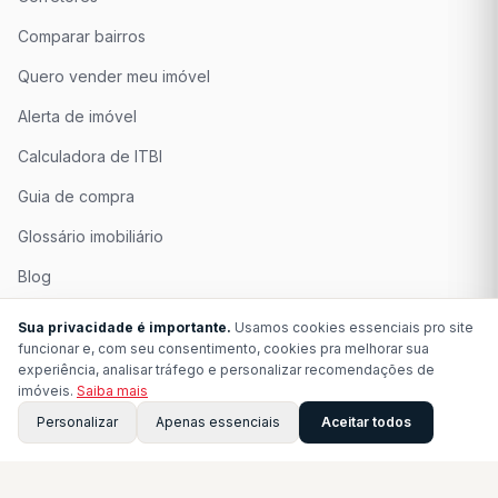
Comparar bairros
Quero vender meu imóvel
Alerta de imóvel
Calculadora de ITBI
Guia de compra
Glossário imobiliário
Blog
Quem Somos
Sua privacidade é importante.
Usamos cookies essenciais pro site
funcionar e, com seu consentimento, cookies pra melhorar sua
Seja Associado
experiência, analisar tráfego e personalizar recomendações de
imóveis.
Saiba mais
Perguntas Frequentes
Personalizar
Apenas essenciais
Aceitar todos
Contato