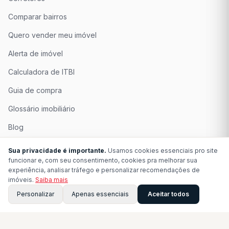
Comparar bairros
Quero vender meu imóvel
Alerta de imóvel
Calculadora de ITBI
Guia de compra
Glossário imobiliário
Blog
Quem Somos
Sua privacidade é importante.
Usamos cookies essenciais pro site
funcionar e, com seu consentimento, cookies pra melhorar sua
Seja Associado
experiência, analisar tráfego e personalizar recomendações de
imóveis.
Saiba mais
Perguntas Frequentes
Personalizar
Apenas essenciais
Aceitar todos
Contato