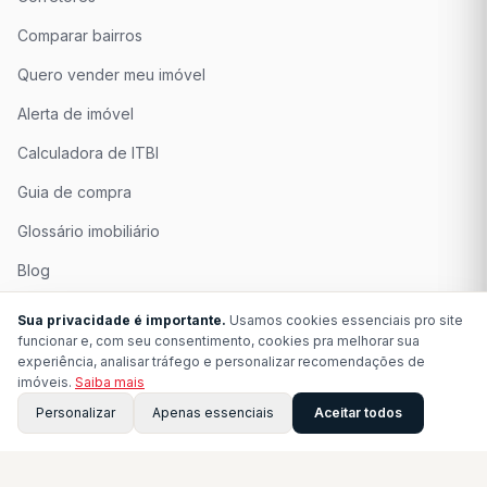
Comparar bairros
Quero vender meu imóvel
Alerta de imóvel
Calculadora de ITBI
Guia de compra
Glossário imobiliário
Blog
Quem Somos
Sua privacidade é importante.
Usamos cookies essenciais pro site
funcionar e, com seu consentimento, cookies pra melhorar sua
Seja Associado
experiência, analisar tráfego e personalizar recomendações de
imóveis.
Saiba mais
Perguntas Frequentes
Personalizar
Apenas essenciais
Aceitar todos
Contato