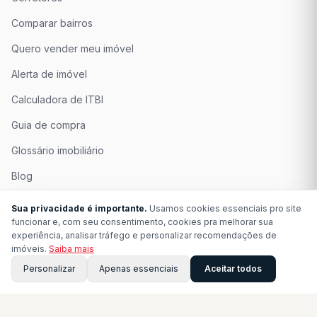
Comparar bairros
Quero vender meu imóvel
Alerta de imóvel
Calculadora de ITBI
Guia de compra
Glossário imobiliário
Blog
Quem Somos
Sua privacidade é importante.
Usamos cookies essenciais pro site
funcionar e, com seu consentimento, cookies pra melhorar sua
Seja Associado
experiência, analisar tráfego e personalizar recomendações de
imóveis.
Saiba mais
Perguntas Frequentes
Personalizar
Apenas essenciais
Aceitar todos
Contato