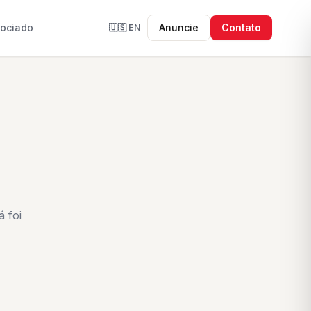
sociado
Anuncie
Contato
🇺🇸
EN
 foi