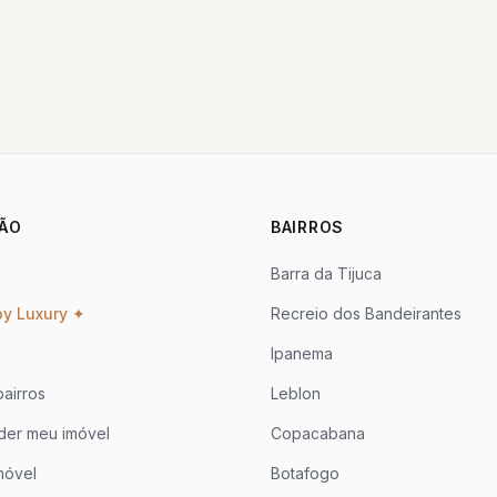
ÃO
BAIRROS
Barra da Tijuca
oy Luxury ✦
Recreio dos Bandeirantes
Ipanema
airros
Leblon
der meu imóvel
Copacabana
móvel
Botafogo