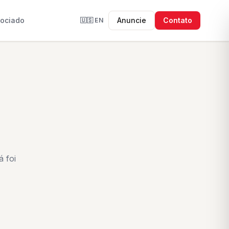
sociado
Anuncie
Contato
🇺🇸
EN
 foi