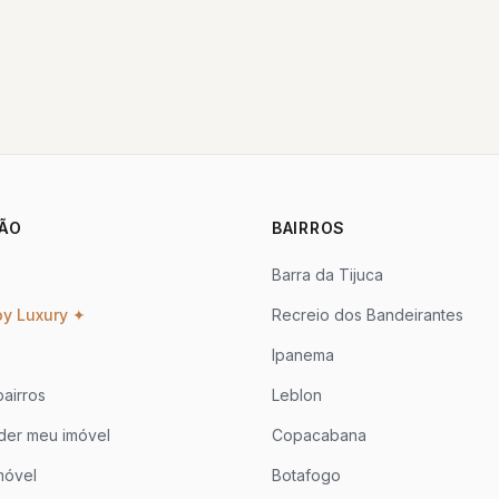
ÃO
BAIRROS
Barra da Tijuca
oy Luxury ✦
Recreio dos Bandeirantes
Ipanema
airros
Leblon
der meu imóvel
Copacabana
móvel
Botafogo