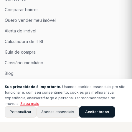
Comparar bairros
Quero vender meu imóvel
Alerta de imóvel
Calculadora de ITBI
Guia de compra
Glossário imobiliário
Blog
Quem Somos
Sua privacidade é importante.
Usamos cookies essenciais pro site
funcionar e, com seu consentimento, cookies pra melhorar sua
Seja Associado
experiência, analisar tráfego e personalizar recomendações de
imóveis.
Saiba mais
Perguntas Frequentes
Personalizar
Apenas essenciais
Aceitar todos
Contato