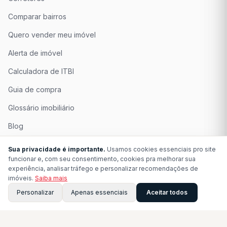
Comparar bairros
Quero vender meu imóvel
Alerta de imóvel
Calculadora de ITBI
Guia de compra
Glossário imobiliário
Blog
Quem Somos
Sua privacidade é importante.
Usamos cookies essenciais pro site
funcionar e, com seu consentimento, cookies pra melhorar sua
Seja Associado
experiência, analisar tráfego e personalizar recomendações de
imóveis.
Saiba mais
Perguntas Frequentes
Personalizar
Apenas essenciais
Aceitar todos
Contato