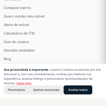
Comparar bairros
Quero vender meu imóvel
Alerta de imóvel
Calculadora de ITBI
Guia de compra
Glossário imobiliário
Blog
Quem Somos
Sua privacidade é importante.
Usamos cookies essenciais pro site
funcionar e, com seu consentimento, cookies pra melhorar sua
Seja Associado
experiência, analisar tráfego e personalizar recomendações de
imóveis.
Saiba mais
Perguntas Frequentes
Personalizar
Apenas essenciais
Aceitar todos
Contato