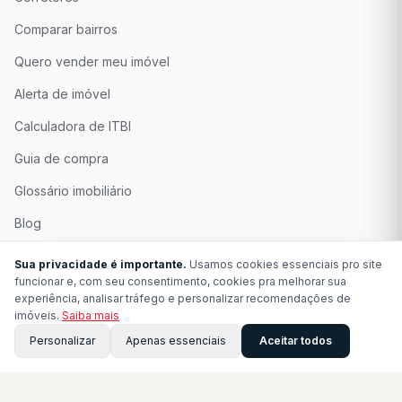
Comparar bairros
Quero vender meu imóvel
Alerta de imóvel
Calculadora de ITBI
Guia de compra
Glossário imobiliário
Blog
Quem Somos
Sua privacidade é importante.
Usamos cookies essenciais pro site
funcionar e, com seu consentimento, cookies pra melhorar sua
Seja Associado
experiência, analisar tráfego e personalizar recomendações de
imóveis.
Saiba mais
Perguntas Frequentes
Personalizar
Apenas essenciais
Aceitar todos
Contato