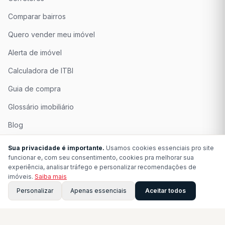
Comparar bairros
Quero vender meu imóvel
Alerta de imóvel
Calculadora de ITBI
Guia de compra
Glossário imobiliário
Blog
Quem Somos
Sua privacidade é importante.
Usamos cookies essenciais pro site
funcionar e, com seu consentimento, cookies pra melhorar sua
Seja Associado
experiência, analisar tráfego e personalizar recomendações de
imóveis.
Saiba mais
Perguntas Frequentes
Personalizar
Apenas essenciais
Aceitar todos
Contato