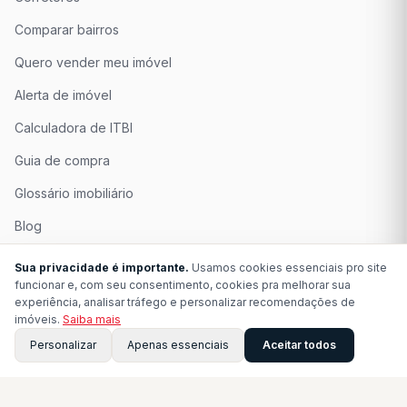
Comparar bairros
Quero vender meu imóvel
Alerta de imóvel
Calculadora de ITBI
Guia de compra
Glossário imobiliário
Blog
Quem Somos
Sua privacidade é importante.
Usamos cookies essenciais pro site
funcionar e, com seu consentimento, cookies pra melhorar sua
Seja Associado
experiência, analisar tráfego e personalizar recomendações de
imóveis.
Saiba mais
Perguntas Frequentes
Personalizar
Apenas essenciais
Aceitar todos
Contato