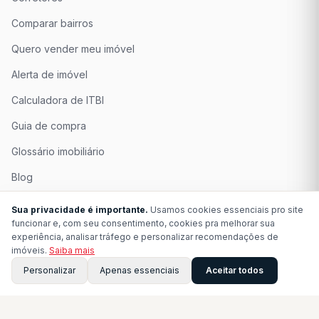
Comparar bairros
Quero vender meu imóvel
Alerta de imóvel
Calculadora de ITBI
Guia de compra
Glossário imobiliário
Blog
Quem Somos
Sua privacidade é importante.
Usamos cookies essenciais pro site
funcionar e, com seu consentimento, cookies pra melhorar sua
Seja Associado
experiência, analisar tráfego e personalizar recomendações de
imóveis.
Saiba mais
Perguntas Frequentes
Personalizar
Apenas essenciais
Aceitar todos
Contato