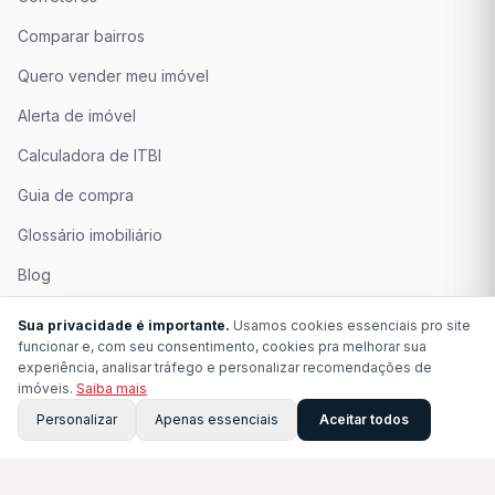
Comparar bairros
Quero vender meu imóvel
Alerta de imóvel
Calculadora de ITBI
Guia de compra
Glossário imobiliário
Blog
Quem Somos
Sua privacidade é importante.
Usamos cookies essenciais pro site
funcionar e, com seu consentimento, cookies pra melhorar sua
Seja Associado
experiência, analisar tráfego e personalizar recomendações de
imóveis.
Saiba mais
Perguntas Frequentes
Personalizar
Apenas essenciais
Aceitar todos
Contato