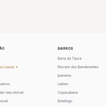
ÃO
BAIRROS
Barra da Tijuca
oy Luxury ✦
Recreio dos Bandeirantes
Ipanema
airros
Leblon
der meu imóvel
Copacabana
móvel
Botafogo