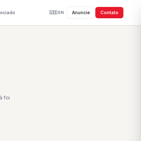
sociado
Anuncie
Contato
🇺🇸
EN
 foi