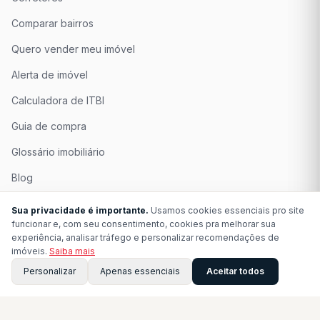
Comparar bairros
Quero vender meu imóvel
Alerta de imóvel
Calculadora de ITBI
Guia de compra
Glossário imobiliário
Blog
Quem Somos
Sua privacidade é importante.
Usamos cookies essenciais pro site
funcionar e, com seu consentimento, cookies pra melhorar sua
Seja Associado
experiência, analisar tráfego e personalizar recomendações de
imóveis.
Saiba mais
Perguntas Frequentes
Personalizar
Apenas essenciais
Aceitar todos
Contato