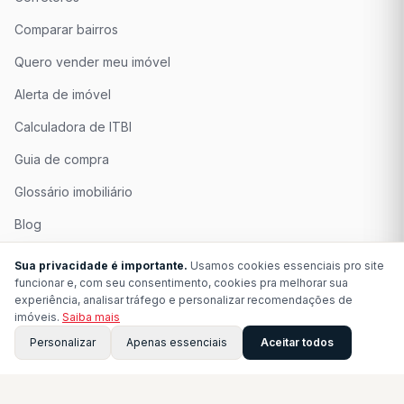
Comparar bairros
Quero vender meu imóvel
Alerta de imóvel
Calculadora de ITBI
Guia de compra
Glossário imobiliário
Blog
Quem Somos
Sua privacidade é importante.
Usamos cookies essenciais pro site
funcionar e, com seu consentimento, cookies pra melhorar sua
Seja Associado
experiência, analisar tráfego e personalizar recomendações de
imóveis.
Saiba mais
Perguntas Frequentes
Personalizar
Apenas essenciais
Aceitar todos
Contato