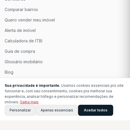
Comparar bairros
Quero vender meu imóvel
Alerta de imóvel
Calculadora de ITBI
Guia de compra
Glossário imobiliário
Blog
Quem Somos
Sua privacidade é importante.
Usamos cookies essenciais pro site
funcionar e, com seu consentimento, cookies pra melhorar sua
Seja Associado
experiência, analisar tráfego e personalizar recomendações de
imóveis.
Saiba mais
Perguntas Frequentes
Personalizar
Apenas essenciais
Aceitar todos
Contato